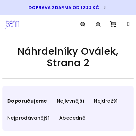
Přejít
DOPRAVA ZDARMA OD 1200 KČ
na
obsah
Nákupn
Hledat
Přihlášení
Náhrdelníky Oválek
,
košík
Strana 2
Ř
a
Doporučujeme
Nejlevnější
Nejdražší
z
e
Nejprodávanější
Abecedně
n
í