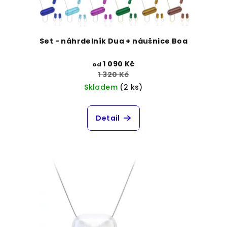
Set - náhrdelník Dua + náušnice Boa
1 090 Kč
od
1 320 Kč
Skladem
(2 ks)
Detail