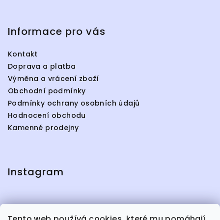
p
i
s
Informace pro vás
u
Kontakt
Doprava a platba
Výměna a vrácení zboží
Obchodní podmínky
Podmínky ochrany osobních údajů
Hodnocení obchodu
Kamenné prodejny
Instagram
Tento web používá cookies, které mu pomáhají