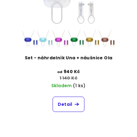
Set - náhrdelník Una + náušnice Ola
940 Kč
od
1 140 Kč
Skladem
(1 ks)
Detail