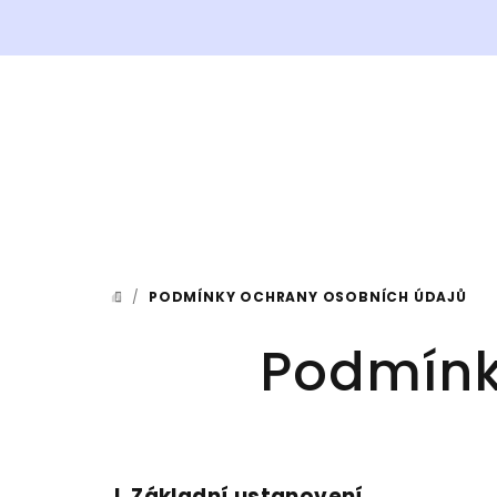
Přejít
na
obsah
/
PODMÍNKY OCHRANY OSOBNÍCH ÚDAJŮ
DOMŮ
Podmínk
I.
Základní ustanovení