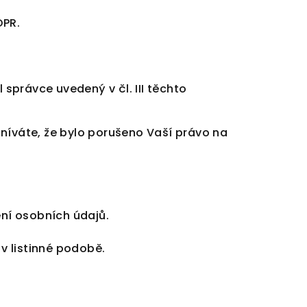
DPR.
právce uvedený v čl. III těchto
níváte, že bylo porušeno Vaší právo na
ení osobních údajů.
v listinné podobě.