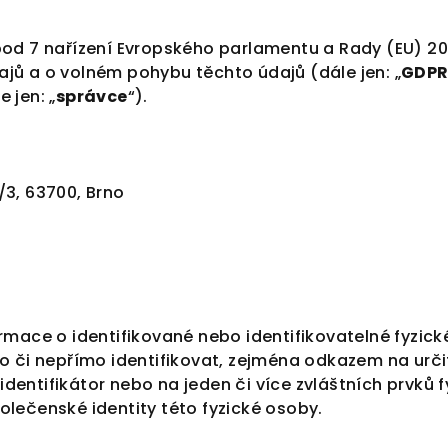
bod 7 nařízení Evropského parlamentu a Rady (EU) 2
jů a o volném pohybu těchto údajů (dále jen: „
GDP
 jen: „
správce
“).
/3, 63700, Brno
rmace o identifikované nebo identifikovatelné fyzick
o či nepřímo identifikovat, zejména odkazem na určit
 identifikátor nebo na jeden či více zvláštních prvků f
olečenské identity této fyzické osoby.