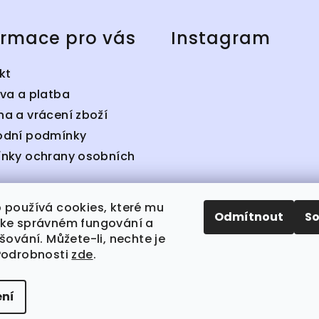
ormace pro vás
Instagram
kt
va a platba
a a vrácení zboží
dní podmínky
nky ochrany osobních
cení obchodu
 používá cookies, které mu
né prodejny
Odmítnout
S
ke správném fungování a
šování. Můžete-li, nechte je
Podrobnosti
zde
.
Copyright 202
ní