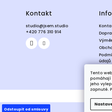
p
a
Kontakt
Inf
t
studio
@
jsem.studio
Konta
í
+420 776 310 914
Dopra
Výměn
Obcho
Podmí
údajů
Hodno
Tento web
Kamen
pomáhají 
jeho vylep
zapnuté. 
Nastave
Odstoupit od smlouvy