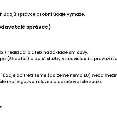
ch údajů správce osobní údaje vymaže.
odavatelé správce)
eb / realizaci plateb na základě smlouvy,
opu (Shoptet) a další služby v souvislosti s provozo
í údaje do třetí země (do země mimo EU) nebo mezin
elé mailingových služeb a doručovatelé zboží.
e