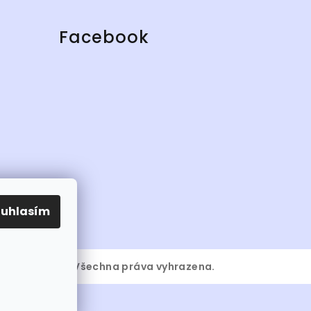
Facebook
ouhlasím
6
jsem.studio
. Všechna práva vyhrazena.