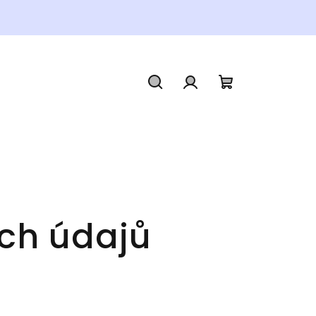
Hledat
Přihlášení
Nákupní
košík
ch údajů