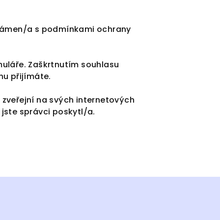
eznámen/a s podmínkami ochrany
muláře. Zaškrtnutím souhlasu
u přijímáte.
zveřejní na svých internetových
ste správci poskytl/a.