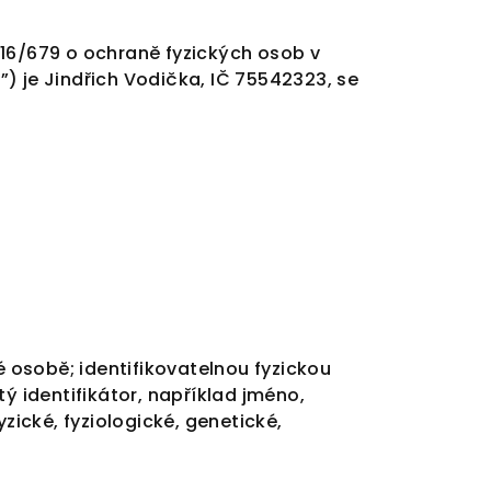
016/679 o ochraně fyzických osob v
R
”) je Jindřich Vodička, IČ
75542323,
se
é osobě; identifikovatelnou fyzickou
ý identifikátor, například jméno,
yzické, fyziologické, genetické,