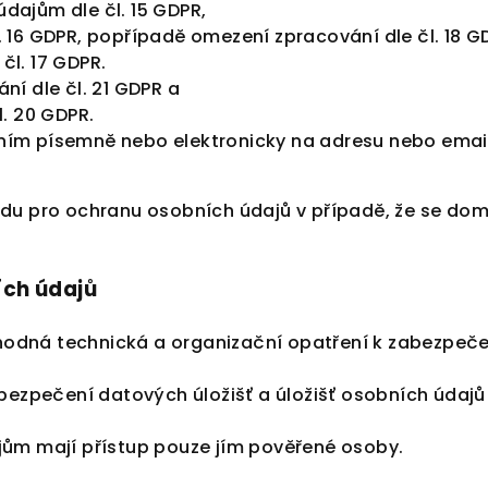
dajům dle čl. 15 GDPR,
 16 GDPR, popřípadě omezení zpracování dle čl. 18 G
čl. 17 GDPR.
ní dle čl. 21 GDPR a
l. 20 GDPR.
ím písemně nebo elektronicky na adresu nebo email s
adu pro ochranu osobních údajů v případě, že se dom
ch údajů
á vhodná technická a organizační opatření k zabezpeč
abezpečení datových úložišť a úložišť osobních údajů 
jům mají přístup pouze jím pověřené osoby.