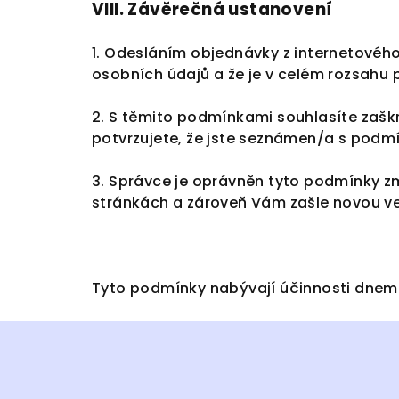
VIII.
Závěrečná ustanovení
1. Odesláním objednávky z internetovéh
osobních údajů a že je v celém rozsahu p
2. S těmito podmínkami souhlasíte zašk
potvrzujete, že jste seznámen/a s podmí
3. Správce je oprávněn tyto podmínky z
stránkách a zároveň Vám zašle novou ver
Tyto podmínky nabývají účinnosti dnem 2
Z
á