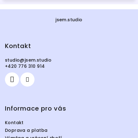
Z
á
jsem.studio
p
a
Kontakt
t
í
studio
@
jsem.studio
+420 776 310 914
Informace pro vás
Kontakt
Doprava a platba