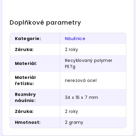
Doplňkové parametry
Kategorie
:
Náušnice
Záruka
:
2 roky
Recyklovaný polymer
Materiál
:
PETg
Materiál
nerezová ocel
řetízku
:
Rozměry
34 x 16 x 7 mm
náušnic
:
Záruka
:
2 roky
Hmotnost
:
2 gramy