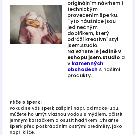
originálním návrhem i
technickým
provedením šperku.
Tyto náušnice jsou
jedinečným
doplňkem, který
odráží kreativní styl
jsem.studio.
Naleznete je
jedině v
eshopu jsem.studio
a
v
kamenných
obchodech
s našimi
produkty.
Péče o šperk:
Pokud se váš šperk zašpiní např. od make-upu,
můžete ho umýt vlažnou vodou s mýdlem, očistit
jemným kartáčkem a osušit hadříkem. Chraňte
šperk před poškrábáním ostrými předměty, jako
např. klíče.