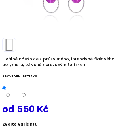
Oválné náušnice z průsvitného, intenzivně fialového
polymeru, oživené nerezovým řetízkem.
PROVEDENÍ ŘETÍZKU
od
550 Kč
Měrná
Zvolte variantu
cena: