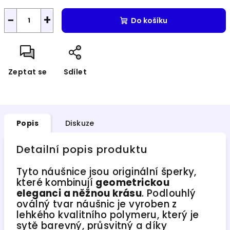
−
+
Do košíku
Zeptat se
Sdílet
Popis
Diskuze
Detailní popis produktu
Tyto náušnice jsou originální šperky,
které kombinují
geometrickou
eleganci a něžnou krásu
. Podlouhlý
oválný tvar náušnic je vyroben z
lehkého kvalitního polymeru, který je
sytě barevný, průsvitný a díky