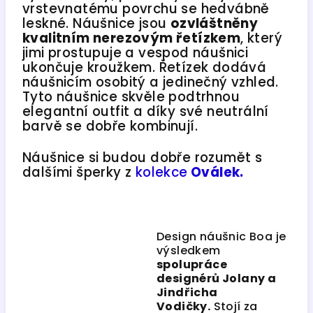
vrstevnatému povrchu se hedvábně
leskné. Náušnice jsou
ozvláštněny
kvalitním nerezovým řetízkem
, který
jimi prostupuje a vespod náušnici
ukončuje kroužkem. Řetízek dodává
náušnicím osobitý a jedinečný vzhled.
Tyto náušnice skvěle podtrhnou
elegantní outfit a díky své neutrální
barvě se dobře kombinují.
Náušnice si budou dobře rozumět s
dalšími šperky z
kolekce
Oválek.
Design náušnic Boa je
výsledkem
spolupráce
designérů Jolany a
Jindřicha
Vodičky.
Stojí za