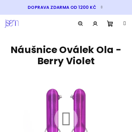
Přejít
DOPRAVA ZDARMA OD 1200 KČ
na
obsah
Nákupn
Hledat
Přihlášení
Náušnice Oválek Ola -
košík
Berry Violet