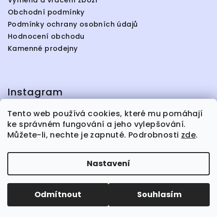
Výměna a vrácení zboží
Obchodní podmínky
Podmínky ochrany osobních údajů
Hodnocení obchodu
Kamenné prodejny
Instagram
Tento web používá cookies, které mu pomáhají
ke správném fungování a jeho vylepšování.
Můžete-li, nechte je zapnuté. Podrobnosti
zde
.
Facebook
Nastavení
Copyright 2026
jsem.studio
. Všechna práva
vyhrazena.
Odmítnout
Souhlasím
Vytvořil Shoptet