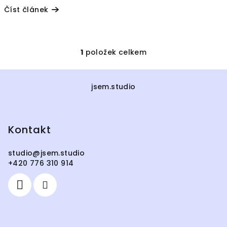
Číst článek
1
položek celkem
O
v
Z
l
á
jsem.studio
á
p
d
a
a
c
Kontakt
t
í
í
p
studio
@
jsem.studio
r
+420 776 310 914
v
k
y
v
ý