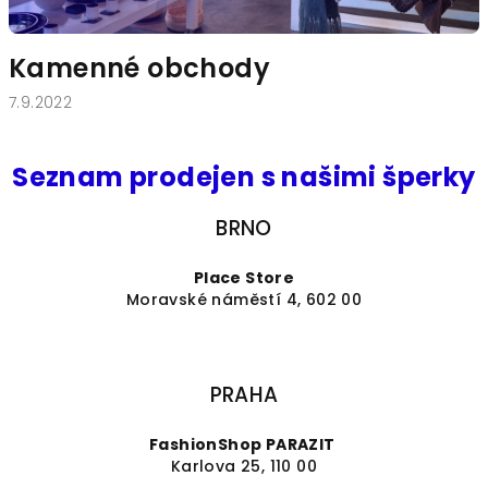
k
ů
Kamenné obchody
7.9.2022
Seznam prodejen s našimi šperky
BRNO
Place Store
Moravské náměstí 4, 602 00
PRAHA
FashionShop PARAZIT
Karlova 25, 110 00