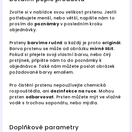
Zvolte si v nabídce svou velikost prstenu. Jestli
potřebujete menší, nebo větší, napište nám to
prosím do
poznámky
v posledním kroku
objednávky.
Prsteny
barvíme ručně
a každý je proto
originál
.
Barva prstenu se může od obrázku
mírně lišit
.
Pokud si přejete svoji vlastní barvu, nebo čirý
prstýnek, připište nám to do poznámky k
objednávce. Také nám můžete poslat obrázek
požadované barvy emailem.
Pro čistění prstenu nepoužívejte chemická
rozpouštědla, ani
dezinfekce na ruce
. Mohou
prsten
odbarvovat
. Prsten můžete mýt ve vlažné
vodě s trochou saponátu, nebo mýdla.
Doplňkové parametry