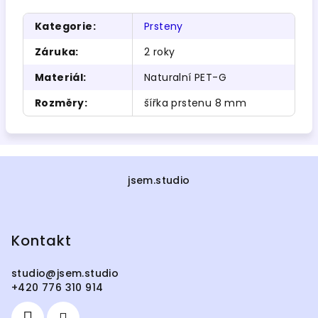
Kategorie
:
Prsteny
Záruka
:
2 roky
Materiál
:
Naturalní PET-G
Rozměry
:
šířka prstenu 8 mm
Z
á
jsem.studio
p
a
Kontakt
t
í
studio
@
jsem.studio
+420 776 310 914