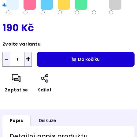
190 Kč
Měrná
Zvolte variantu
cena:
−
+
Do košíku
Zeptat se
Sdílet
Popis
Diskuze
Detailní popis produktu