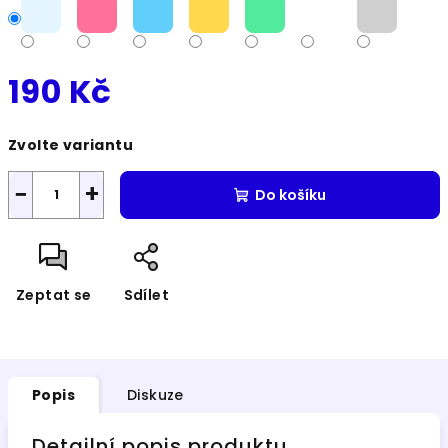
190 Kč
Měrná
Zvolte variantu
cena:
−
+
Do košíku
Zeptat se
Sdílet
Popis
Diskuze
Detailní popis produktu