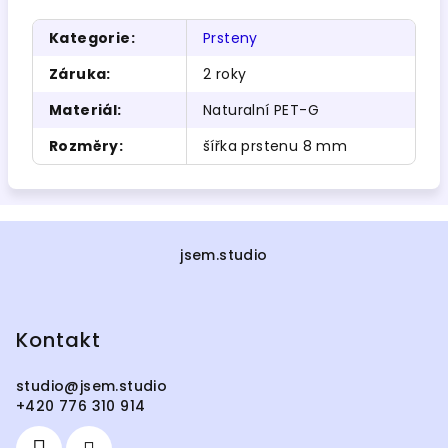
Kategorie
:
Prsteny
Záruka
:
2 roky
Materiál
:
Naturalní PET-G
Rozměry
:
šířka prstenu 8 mm
Z
á
jsem.studio
p
a
Kontakt
t
í
studio
@
jsem.studio
+420 776 310 914