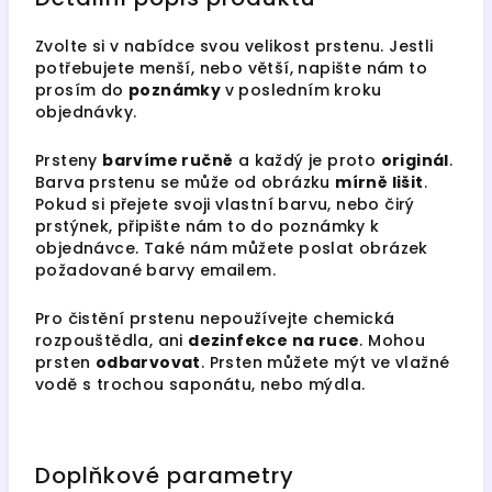
Zvolte si v nabídce svou velikost prstenu. Jestli
potřebujete menší, nebo větší, napište nám to
prosím do
poznámky
v posledním kroku
objednávky.
Prsteny
barvíme ručně
a každý je proto
originál
.
Barva prstenu se může od obrázku
mírně lišit
.
Pokud si přejete svoji vlastní barvu, nebo čirý
prstýnek, připište nám to do poznámky k
objednávce. Také nám můžete poslat obrázek
požadované barvy emailem.
Pro čistění prstenu nepoužívejte chemická
rozpouštědla, ani
dezinfekce na ruce
. Mohou
prsten
odbarvovat
. Prsten můžete mýt ve vlažné
vodě s trochou saponátu, nebo mýdla.
Doplňkové parametry