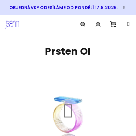
Přejít
OBJEDNÁVKY ODESÍLÁME OD PONDĚLÍ 17.8.2026.
na
obsah
Nákupn
Hledat
Přihlášení
Prsten OI
košík